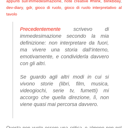
appunti sull’immedesimazione
,
note creative
#hlink
,
blinkbday
,
dev-diary
,
gdr
,
gioco di ruolo
,
gioco di ruolo interpretativo al
tavolo
Precedentemente
scrivevo di
immedesimazione secondo la mia
definizione: non interpretare da fuori,
ma vivere una storia dall’interno,
emotivamente, e condividerla davvero
con gli altri.
Se guardo agli altri modi in cui si
vivono storie (libri, film, musica,
videogiochi, serie tv, fumetti) mi
accorgo che quella direzione, lì, non
viene quasi mai percorsa davvero.
Questa non vuole essere una critica, o almeno non nel