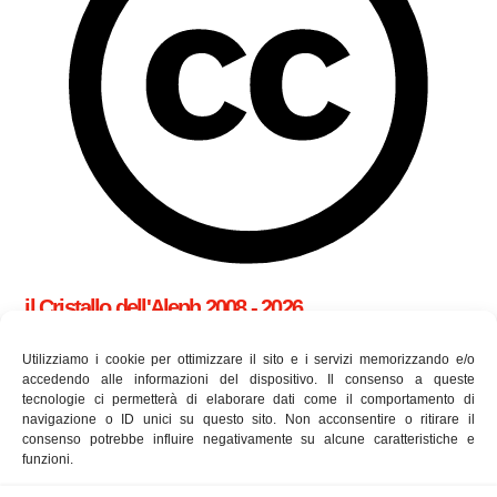
il Cristallo dell'Aleph 2008 - 2026
cookie policy (UE)
Utilizziamo i cookie per ottimizzare il sito e i servizi memorizzando e/o
accedendo alle informazioni del dispositivo. Il consenso a queste
tecnologie ci permetterà di elaborare dati come il comportamento di
Utilizziamo i cookie per essere sicuri che tu possa avere la
navigazione o ID unici su questo sito. Non acconsentire o ritirare il
consenso potrebbe influire negativamente su alcune caratteristiche e
migliore esperienza sul nostro sito. Se continui ad utilizzare
funzioni.
questo sito ne accetti l'utilizzo.
approfondisci