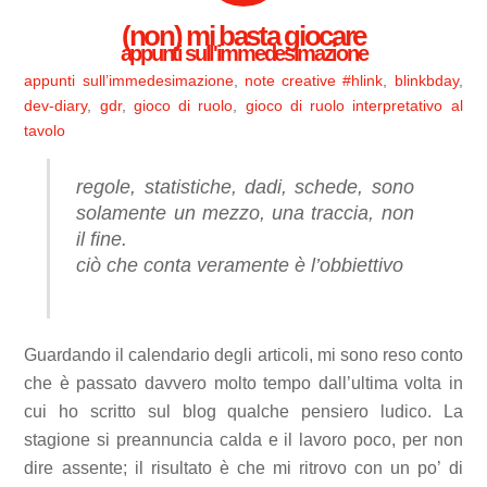
(non) mi basta giocare
appunti sull'immedesimazione
appunti sull’immedesimazione
,
note creative
#hlink
,
blinkbday
,
dev-diary
,
gdr
,
gioco di ruolo
,
gioco di ruolo interpretativo al
tavolo
regole, statistiche, dadi, schede, sono
solamente un mezzo, una traccia, non
il fine.
ciò che conta veramente è l’obbiettivo
Guardando il calendario degli articoli, mi sono reso conto
che è passato davvero molto tempo dall’ultima volta in
cui ho scritto sul blog qualche pensiero ludico. La
stagione si preannuncia calda e il lavoro poco, per non
dire assente; il risultato è che mi ritrovo con un po’ di