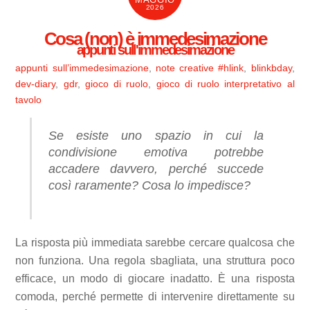
2026
Cosa (non) è immedesimazione
appunti sull'immedesimazione
appunti sull’immedesimazione
,
note creative
#hlink
,
blinkbday
,
dev-diary
,
gdr
,
gioco di ruolo
,
gioco di ruolo interpretativo al
tavolo
Se esiste uno spazio in cui la
condivisione emotiva potrebbe
accadere davvero, perché succede
così raramente? Cosa lo impedisce?
La risposta più immediata sarebbe cercare qualcosa che
non funziona. Una regola sbagliata, una struttura poco
efficace, un modo di giocare inadatto. È una risposta
comoda, perché permette di intervenire direttamente su