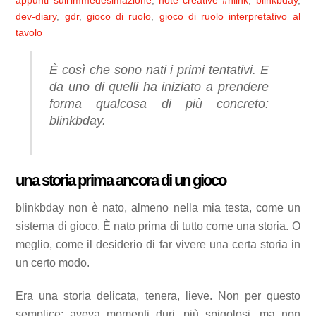
appunti sull’immedesimazione
,
note creative
#hlink
,
blinkbday
,
dev-diary
,
gdr
,
gioco di ruolo
,
gioco di ruolo interpretativo al
tavolo
È così che sono nati i primi tentativi. E
da uno di quelli ha iniziato a prendere
forma qualcosa di più concreto:
blinkbday.
una storia prima ancora di un gioco
blinkbday non è nato, almeno nella mia testa, come un
sistema di gioco. È nato prima di tutto come una storia. O
meglio, come il desiderio di far vivere una certa storia in
un certo modo.
Era una storia delicata, tenera, lieve. Non per questo
semplice; aveva momenti duri, più spigolosi, ma non