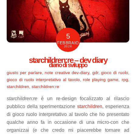
5
FEBBRAIO
2026
starchildren:re – dev diary
diario di sviluppo
giusto per parlare
,
note creative
dev-diary
,
gdr
,
gioco di ruolo
,
gioco di ruolo interpretativo al tavolo
,
role playing game
,
rpg
,
starchildren
,
starchildren:re
starchildren:re
è un re-design focalizzato al rilascio
pubblico della sperimentazione
starchildren
, esperienza
di gioco ruolo interpretativo al tavolo che ho presentato
qualche anno fa in occasione di una micro-con che
organizzai (e che credo mi piacerebbe tornare ad