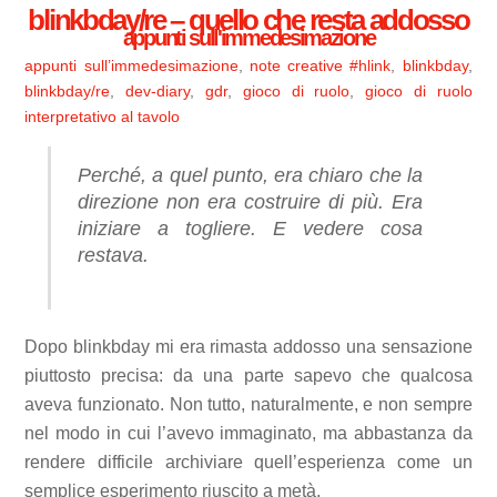
blinkbday/re – quello che resta addosso
appunti sull'immedesimazione
appunti sull’immedesimazione
,
note creative
#hlink
,
blinkbday
,
blinkbday/re
,
dev-diary
,
gdr
,
gioco di ruolo
,
gioco di ruolo
interpretativo al tavolo
Perché, a quel punto, era chiaro che la
direzione non era costruire di più. Era
iniziare a togliere. E vedere cosa
restava.
Dopo blinkbday mi era rimasta addosso una sensazione
piuttosto precisa: da una parte sapevo che qualcosa
aveva funzionato. Non tutto, naturalmente, e non sempre
nel modo in cui l’avevo immaginato, ma abbastanza da
rendere difficile archiviare quell’esperienza come un
semplice esperimento riuscito a metà.