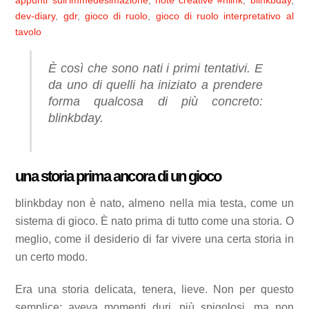
appunti sull’immedesimazione
,
note creative
#hlink
,
blinkbday
,
dev-diary
,
gdr
,
gioco di ruolo
,
gioco di ruolo interpretativo al
tavolo
È così che sono nati i primi tentativi. E
da uno di quelli ha iniziato a prendere
forma qualcosa di più concreto:
blinkbday.
una storia prima ancora di un gioco
blinkbday non è nato, almeno nella mia testa, come un
sistema di gioco. È nato prima di tutto come una storia. O
meglio, come il desiderio di far vivere una certa storia in
un certo modo.
Era una storia delicata, tenera, lieve. Non per questo
semplice; aveva momenti duri, più spigolosi, ma non