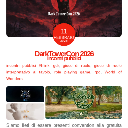
11
FEBBRAIO
2026
DarkTowerCon 2026
incontri pubblici
incontri pubblici
#hlink
,
gdr
,
gioco di ruolo
,
gioco di ruolo
interpretativo al tavolo
,
role playing game
,
rpg
,
World of
Wonders
Siamo lieti di essere presenti convention alla gratuita