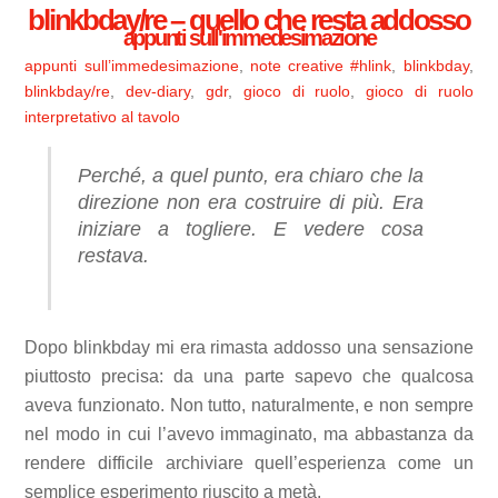
blinkbday/re – quello che resta addosso
appunti sull'immedesimazione
appunti sull’immedesimazione
,
note creative
#hlink
,
blinkbday
,
blinkbday/re
,
dev-diary
,
gdr
,
gioco di ruolo
,
gioco di ruolo
interpretativo al tavolo
Perché, a quel punto, era chiaro che la
direzione non era costruire di più. Era
iniziare a togliere. E vedere cosa
restava.
Dopo blinkbday mi era rimasta addosso una sensazione
piuttosto precisa: da una parte sapevo che qualcosa
aveva funzionato. Non tutto, naturalmente, e non sempre
nel modo in cui l’avevo immaginato, ma abbastanza da
rendere difficile archiviare quell’esperienza come un
semplice esperimento riuscito a metà.