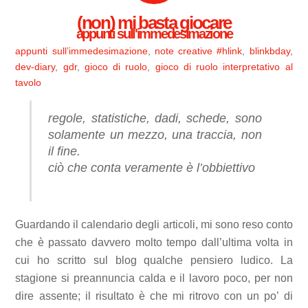
(non) mi basta giocare
appunti sull'immedesimazione
appunti sull’immedesimazione
,
note creative
#hlink
,
blinkbday
,
dev-diary
,
gdr
,
gioco di ruolo
,
gioco di ruolo interpretativo al
tavolo
regole, statistiche, dadi, schede, sono
solamente un mezzo, una traccia, non
il fine.
ciò che conta veramente è l’obbiettivo
Guardando il calendario degli articoli, mi sono reso conto
che è passato davvero molto tempo dall’ultima volta in
cui ho scritto sul blog qualche pensiero ludico. La
stagione si preannuncia calda e il lavoro poco, per non
dire assente; il risultato è che mi ritrovo con un po’ di