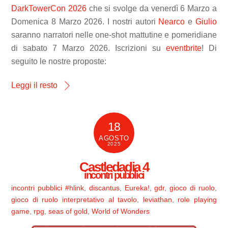
DarkTowerCon 2026
che si svolge da venerdì 6 Marzo a
Domenica 8 Marzo 2026. I nostri autori
Nearco
e
Giulio
saranno narratori nelle one-shot mattutine e pomeridiane
di sabato 7 Marzo 2026. Iscrizioni su
eventbrite
! Di
seguito le nostre proposte:
Leggi il resto
18
AGOSTO
2025
Castledadia 4
incontri pubblici
incontri pubblici
#hlink
,
discantus
,
Eureka!
,
gdr
,
gioco di ruolo
,
gioco di ruolo interpretativo al tavolo
,
leviathan
,
role playing
game
,
rpg
,
seas of gold
,
World of Wonders