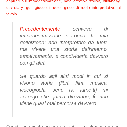
appunti sull’immedesimazione
,
note creative
#hlink
,
blinkbday
,
dev-diary
,
gdr
,
gioco di ruolo
,
gioco di ruolo interpretativo al
tavolo
Precedentemente
scrivevo di
immedesimazione secondo la mia
definizione: non interpretare da fuori,
ma vivere una storia dall’interno,
emotivamente, e condividerla davvero
con gli altri.
Se guardo agli altri modi in cui si
vivono storie (libri, film, musica,
videogiochi, serie tv, fumetti) mi
accorgo che quella direzione, lì, non
viene quasi mai percorsa davvero.
Questa non vuole essere una critica, o almeno non nel