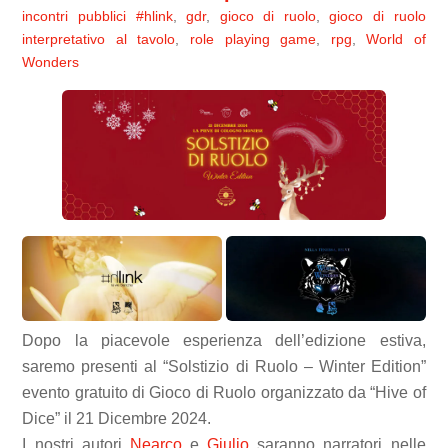
incontri pubblici
#hlink
,
gdr
,
gioco di ruolo
,
gioco di ruolo
interpretativo al tavolo
,
role playing game
,
rpg
,
World of
Wonders
Dopo la piacevole esperienza dell’edizione estiva,
saremo presenti al “Solstizio di Ruolo – Winter Edition”
evento gratuito di Gioco di Ruolo organizzato da “Hive of
Dice” il 21 Dicembre 2024.
I nostri autori
Nearco
e
Giulio
saranno narratori nelle