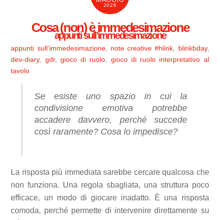
2026
Cosa (non) è immedesimazione
appunti sull'immedesimazione
appunti sull’immedesimazione
,
note creative
#hlink
,
blinkbday
,
dev-diary
,
gdr
,
gioco di ruolo
,
gioco di ruolo interpretativo al
tavolo
Se esiste uno spazio in cui la
condivisione emotiva potrebbe
accadere davvero, perché succede
così raramente? Cosa lo impedisce?
La risposta più immediata sarebbe cercare qualcosa che
non funziona. Una regola sbagliata, una struttura poco
efficace, un modo di giocare inadatto. È una risposta
comoda, perché permette di intervenire direttamente su