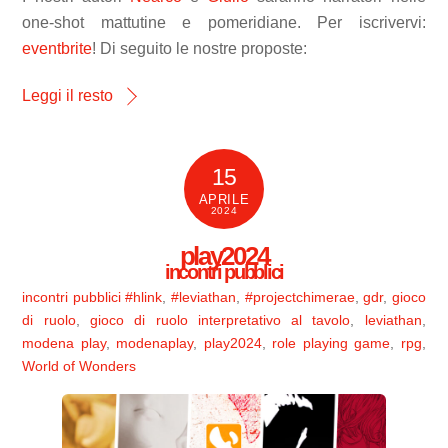
one-shot mattutine e pomeridiane. Per iscrivervi:
eventbrite
! Di seguito le nostre proposte:
Leggi il resto
15
APRILE
2024
play2024
incontri pubblici
incontri pubblici
#hlink
,
#leviathan
,
#projectchimerae
,
gdr
,
gioco
di ruolo
,
gioco di ruolo interpretativo al tavolo
,
leviathan
,
modena play
,
modenaplay
,
play2024
,
role playing game
,
rpg
,
World of Wonders