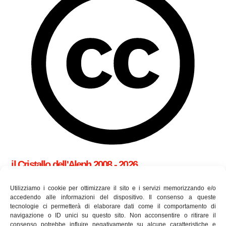
il Cristallo dell'Aleph 2008 - 2026
cookie policy (UE)
Utilizziamo i cookie per ottimizzare il sito e i servizi memorizzando e/o
accedendo alle informazioni del dispositivo. Il consenso a queste
tecnologie ci permetterà di elaborare dati come il comportamento di
Utilizziamo i cookie per essere sicuri che tu possa avere la
navigazione o ID unici su questo sito. Non acconsentire o ritirare il
consenso potrebbe influire negativamente su alcune caratteristiche e