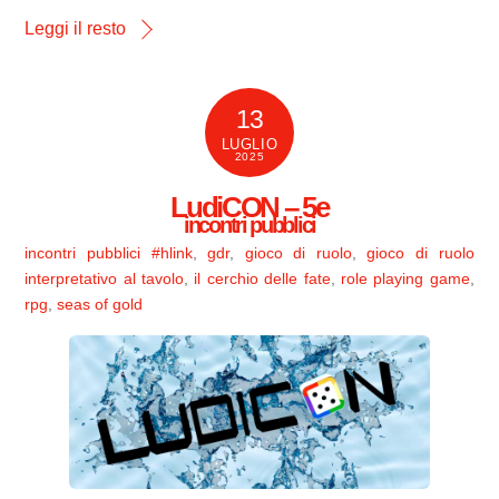
Leggi il resto
13
LUGLIO
2025
LudiCON – 5e
incontri pubblici
incontri pubblici
#hlink
,
gdr
,
gioco di ruolo
,
gioco di ruolo
interpretativo al tavolo
,
il cerchio delle fate
,
role playing game
,
rpg
,
seas of gold