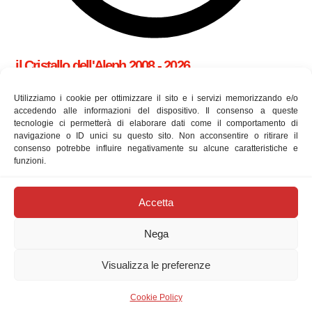
il Cristallo dell'Aleph 2008 - 2026
cookie policy (UE)
Utilizziamo i cookie per ottimizzare il sito e i servizi memorizzando e/o
accedendo alle informazioni del dispositivo. Il consenso a queste
tecnologie ci permetterà di elaborare dati come il comportamento di
Utilizziamo i cookie per essere sicuri che tu possa avere la
navigazione o ID unici su questo sito. Non acconsentire o ritirare il
consenso potrebbe influire negativamente su alcune caratteristiche e
migliore esperienza sul nostro sito. Se continui ad utilizzare
funzioni.
questo sito ne accetti l'utilizzo.
approfondisci
newsletter
Accetta
Digita la tua e-mail...
Nega
Iscriviti
Visualizza le preferenze
Telegram
Email
Instagram
Facebook
X
Feed RSS
Cookie Policy