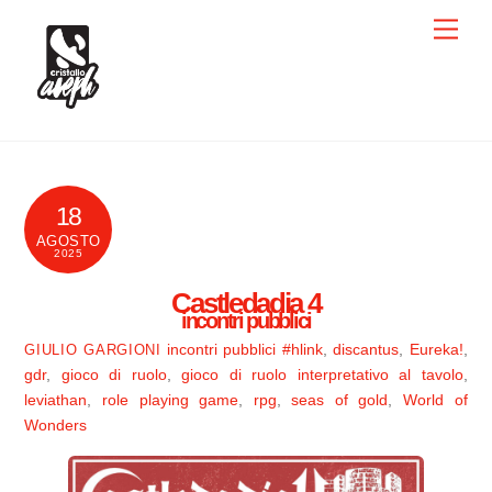
Skip
Men
to
content
18
AGOSTO
2025
Castledadia 4
incontri pubblici
incontri pubblici
#hlink
,
discantus
,
Eureka!
,
GIULIO GARGIONI
gdr
,
gioco di ruolo
,
gioco di ruolo interpretativo al tavolo
,
leviathan
,
role playing game
,
rpg
,
seas of gold
,
World of
Wonders