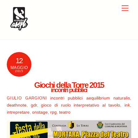
Skip
Men
to
content
12
MAGGIO
2015
Giochi della Torre 2015
incontri pubblici
incontri pubblici
aequilibrium naturalis
,
GIULIO GARGIONI
deathnote
,
gdr
,
gioco di ruolo interpretativo al tavolo
,
ink
,
intrepretare
,
onstage
,
rpg
,
teatro