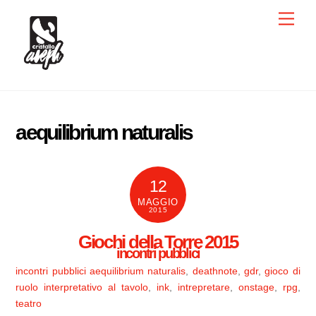
Skip
Men
to
content
aequilibrium naturalis
12
MAGGIO
2015
Giochi della Torre 2015
incontri pubblici
incontri pubblici
aequilibrium naturalis
,
deathnote
,
gdr
,
gioco di
ruolo interpretativo al tavolo
,
ink
,
intrepretare
,
onstage
,
rpg
,
teatro