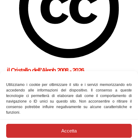
il Cristallo dell'Aleph 2008 - 2026
cookie policy (UE)
Utilizziamo i cookie per ottimizzare il sito e i servizi memorizzando e/o
accedendo alle informazioni del dispositivo. Il consenso a queste
tecnologie ci permetterà di elaborare dati come il comportamento di
Utilizziamo i cookie per essere sicuri che tu possa avere la
navigazione o ID unici su questo sito. Non acconsentire o ritirare il
consenso potrebbe influire negativamente su alcune caratteristiche e
migliore esperienza sul nostro sito. Se continui ad utilizzare
funzioni.
questo sito ne accetti l'utilizzo.
approfondisci
newsletter
Accetta