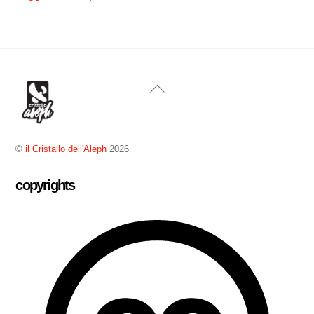
Back
To
Top
©
il Cristallo dell'Aleph
2026
copyrights