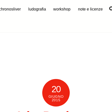
chronosliver
ludografia
workshop
note e licenze
20
GIUGNO
2015