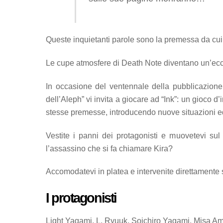
Queste inquietanti parole sono la premessa da cu
Le cupe atmosfere di Death Note diventano un’eccita
In occasione del ventennale della pubblicazione d
dell’Aleph” vi invita a giocare ad “Ink”: un gioco d
stesse premesse, introducendo nuove situazioni ed
Vestite i panni dei protagonisti e muovetevi sul 
l’assassino che si fa chiamare Kira?
Accomodatevi in platea e intervenite direttamente s
I protagonisti
Light Yagami, L, Ryuuk, Soichiro Yagami, Misa 