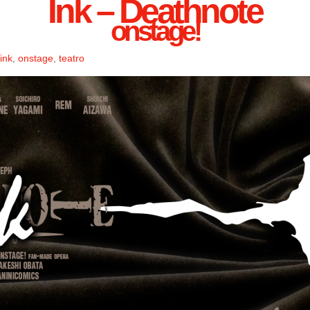
Ink – Deathnote
onstage!
ink
,
onstage
,
teatro