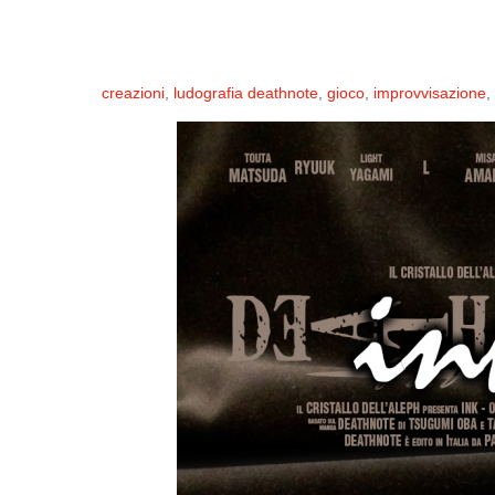
creazioni
,
ludografia
deathnote
,
gioco
,
improvvisazione
,