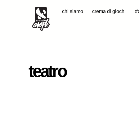
Skip
chi siamo
crema di giochi
#
to
content
teatro