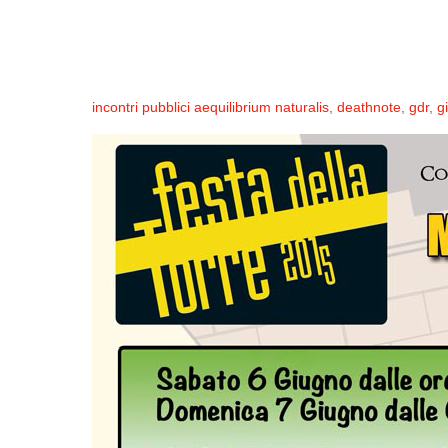
incontri pubblici
aequilibrium naturalis
,
deathnote
,
gdr
,
g