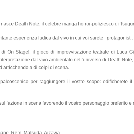
i nasce Death Note, il celebre manga horror-poliziesco di Tsug
nte esperienza ludica dal vivo in cui voi sarete i protagonisti.
i On Stage!, il gioco di improvvisazione teatrale di Luca Giul
’interpretazione dal vivo ambientato nell’universo di Death Note, 
 arricchendola di colpi di scena.
palcoscenico per raggiungere il vostro scopo: edificherete il
ull’azione in scena favorendo il vostro personaggio preferito e m
Amane, Rem, Matsuda, Aizawa