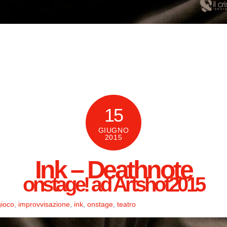
15
GIUGNO
2015
Ink – Deathnote
onstage! ad Artshot2015
gioco
,
improvvisazione
,
ink
,
onstage
,
teatro