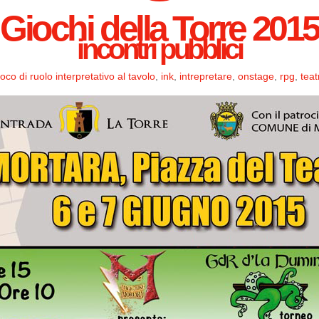
Giochi della Torre 2015
incontri pubblici
ioco di ruolo interpretativo al tavolo
,
ink
,
intrepretare
,
onstage
,
rpg
,
teat