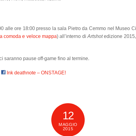
:00 alle ore 18:00 presso la sala Pietro da Cemmo nel Museo C
na comoda e veloce mappa
) all’interno di
Artshot
edizione 2015, m
n ci saranno pause off-game fino al termine.
k
Ink deathnote – ONSTAGE!
12
MAGGIO
2015