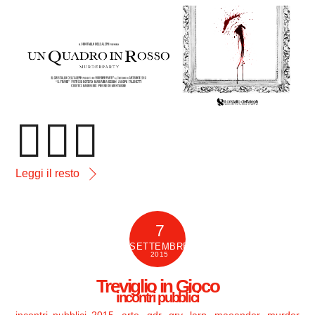



Leggi il resto
7
SETTEMBRE
2015
Treviglio in Gioco
incontri pubblici