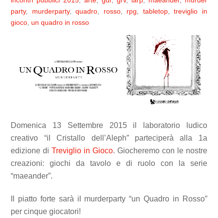
incontri pubblici
2015
,
arte
,
gdr
,
grv
,
larp
,
maeander
,
murder
party
,
murderparty
,
quadro
,
rosso
,
rpg
,
tabletop
,
treviglio in
gioco
,
un quadro in rosso
Domenica 13 Settembre 2015 il laboratorio ludico
creativo “il Cristallo dell’Aleph” parteciperà alla 1a
edizione di
Treviglio in Gioco
. Giocheremo con le nostre
creazioni: giochi da tavolo e di ruolo con la serie
“maeander”.
Il piatto forte sarà il murderparty “un Quadro in Rosso”
per cinque giocatori!