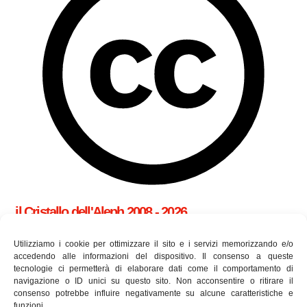
il Cristallo dell'Aleph 2008 - 2026
cookie policy (UE)
Utilizziamo i cookie per ottimizzare il sito e i servizi memorizzando e/o
accedendo alle informazioni del dispositivo. Il consenso a queste
tecnologie ci permetterà di elaborare dati come il comportamento di
Utilizziamo i cookie per essere sicuri che tu possa avere la
navigazione o ID unici su questo sito. Non acconsentire o ritirare il
consenso potrebbe influire negativamente su alcune caratteristiche e
migliore esperienza sul nostro sito. Se continui ad utilizzare
funzioni.