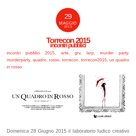
29
MAGGIO
2015
Torrecon 2015
incontri pubblici
incontri pubblici
2015
,
arte
,
grv
,
larp
,
murder party
,
murderparty
,
quadro
,
rosso
,
torrecon
,
torrecon2015
,
un quadro
in rosso
Domenica 28 Giugno 2015 il laboratorio ludico creativo