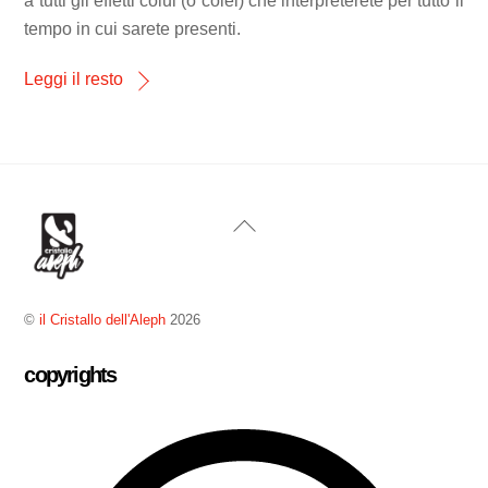
a tutti gli effetti colui (o colei) che interpreterete per tutto il
tempo in cui sarete presenti.
Leggi il resto
Back
To
Top
©
il Cristallo dell'Aleph
2026
copyrights