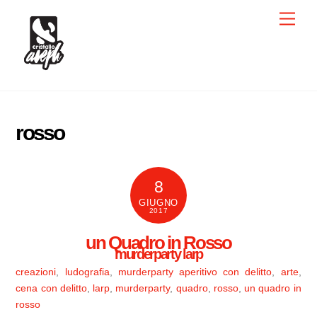
Skip
Men
to
content
rosso
8
GIUGNO
2017
un Quadro in Rosso
murderparty larp
creazioni
,
ludografia
,
murderparty
aperitivo con delitto
,
arte
,
cena con delitto
,
larp
,
murderparty
,
quadro
,
rosso
,
un quadro in
rosso