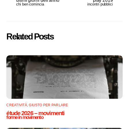
ultimi giorni dell’anno
play 2019
chi ben comincia
incontri pubblici
Related Posts
CREATIVITÀ
,
GIUSTO PER PARLARE
étude 2026 – movimenti
forme in movimento