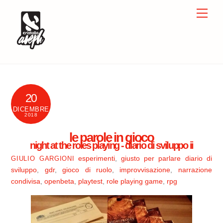
Skip
Men
to
content
20
DICEMBRE
2018
le parole in gioco
night at the roles playing - diario di sviluppo ii
esperimenti
,
giusto per parlare
diario di
GIULIO GARGIONI
sviluppo
,
gdr
,
gioco di ruolo
,
improvvisazione
,
narrazione
condivisa
,
openbeta
,
playtest
,
role playing game
,
rpg