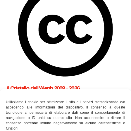
il Cristallo dell'Aleph 2008 - 2026
cookie policy (UE)
Utilizziamo i cookie per ottimizzare il sito e i servizi memorizzando e/o
accedendo alle informazioni del dispositivo. Il consenso a queste
tecnologie ci permetterà di elaborare dati come il comportamento di
Utilizziamo i cookie per essere sicuri che tu possa avere la
navigazione o ID unici su questo sito. Non acconsentire o ritirare il
consenso potrebbe influire negativamente su alcune caratteristiche e
migliore esperienza sul nostro sito. Se continui ad utilizzare
funzioni.