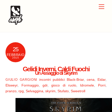
Skip
Men
to
content
25
FEBBRAIO
2015
Gelidi Inverni, Caldi Fuochi
Un Assaggio di Skyrim
incontri pubblici
Black-Briar
,
cena
,
Eidar
,
GIULIO GARGIONI
Elsweyr
,
Formaggio
,
gdr
,
gioco di ruolo
,
Idromele
,
Porri
,
pranzo
,
rpg
,
Selvaggina
,
skyrim
,
Stufato
,
Sweetroll