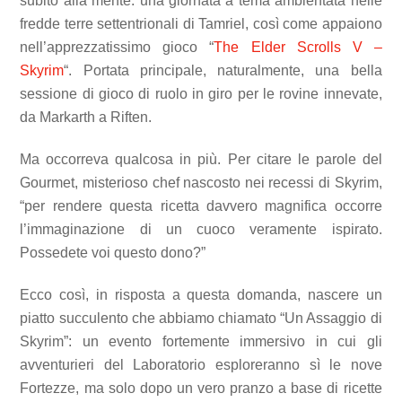
subito alla mente: una giornata a tema ambientata nelle
fredde terre settentrionali di Tamriel, così come appaiono
nell’apprezzatissimo gioco “
The Elder Scrolls V –
Skyrim
“. Portata principale, naturalmente, una bella
sessione di gioco di ruolo in giro per le rovine innevate,
da Markarth a Riften.
Ma occorreva qualcosa in più. Per citare le parole del
Gourmet, misterioso chef nascosto nei recessi di Skyrim,
“per rendere questa ricetta davvero magnifica occorre
l’immaginazione di un cuoco veramente ispirato.
Possedete voi questo dono?”
Ecco così, in risposta a questa domanda, nascere un
piatto succulento che abbiamo chiamato “Un Assaggio di
Skyrim”: un evento fortemente immersivo in cui gli
avventurieri del Laboratorio esploreranno sì le nove
Fortezze, ma solo dopo un vero pranzo a base di ricette