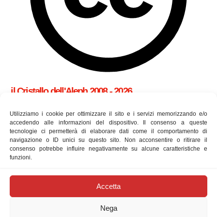
il Cristallo dell'Aleph 2008 - 2026
cookie policy (UE)
Utilizziamo i cookie per ottimizzare il sito e i servizi memorizzando e/o
accedendo alle informazioni del dispositivo. Il consenso a queste
tecnologie ci permetterà di elaborare dati come il comportamento di
Utilizziamo i cookie per essere sicuri che tu possa avere la
navigazione o ID unici su questo sito. Non acconsentire o ritirare il
consenso potrebbe influire negativamente su alcune caratteristiche e
migliore esperienza sul nostro sito. Se continui ad utilizzare
funzioni.
questo sito ne accetti l'utilizzo.
approfondisci
newsletter
Accetta
Digita la tua e-mail...
Nega
Iscriviti