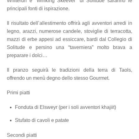
Whiterun e “Winking Skeever” di Solitude saranno le
principali fonti di ispirazione.
Il risultato dell’allestimento offrirà agli avventori arredi in
legno, arazzi, numerose candele, stoviglie di terracotta,
mazzi di erbe appesi ad essiccare, bardi dal Collegio di
Solitude e persino una “taverniera” molto brava a
preparare i dolci…
Il pranzo seguirà le tradizioni della terra di Taols,
offrendo un menù degno dello stesso Gourmet.
Primi piatti
Fonduta di Elsweyr (per i soli avventori khajiit)
Stufato di cavoli e patate
Secondi piatti