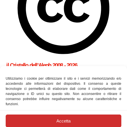
il Cristallo dell'Aleph 2008 - 2026
cookie policy (UE)
Utilizziamo i cookie per ottimizzare il sito e i servizi memorizzando e/o
accedendo alle informazioni del dispositivo. Il consenso a queste
tecnologie ci permetterà di elaborare dati come il comportamento di
Utilizziamo i cookie per essere sicuri che tu possa avere la
navigazione o ID unici su questo sito. Non acconsentire o ritirare il
consenso potrebbe influire negativamente su alcune caratteristiche e
migliore esperienza sul nostro sito. Se continui ad utilizzare
funzioni.
questo sito ne accetti l'utilizzo.
approfondisci
newsletter
Accetta