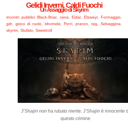
Gelidi Inverni, Caldi Fuochi
Un Assaggio di Skyrim
incontri pubblici
Black-Briar
,
cena
,
Eidar
,
Elsweyr
,
Formaggio
,
gdr
,
gioco di ruolo
,
Idromele
,
Porri
,
pranzo
,
rpg
,
Selvaggina
,
skyrim
,
Stufato
,
Sweetroll
J’Shajirr non ha rubato niente. J’Shajirr è innocente d
questo crimine