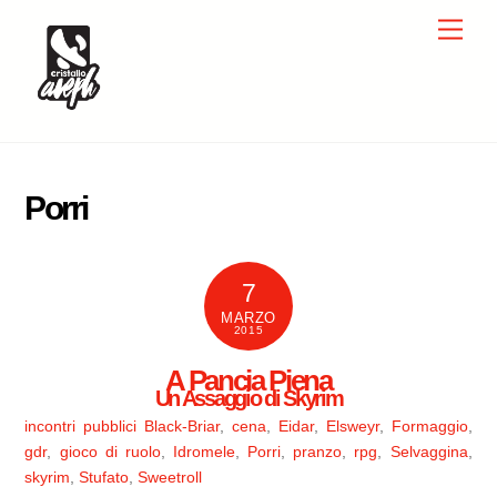
Skip
Men
to
content
Porri
7
MARZO
2015
A Pancia Piena
Un Assaggio di Skyrim
incontri pubblici
Black-Briar
,
cena
,
Eidar
,
Elsweyr
,
Formaggio
,
gdr
,
gioco di ruolo
,
Idromele
,
Porri
,
pranzo
,
rpg
,
Selvaggina
,
skyrim
,
Stufato
,
Sweetroll