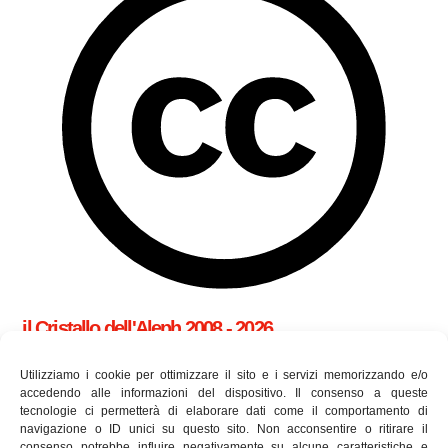
il Cristallo dell'Aleph 2008 - 2026
cookie policy (UE)
Utilizziamo i cookie per ottimizzare il sito e i servizi memorizzando e/o
accedendo alle informazioni del dispositivo. Il consenso a queste
tecnologie ci permetterà di elaborare dati come il comportamento di
Utilizziamo i cookie per essere sicuri che tu possa avere la
navigazione o ID unici su questo sito. Non acconsentire o ritirare il
consenso potrebbe influire negativamente su alcune caratteristiche e