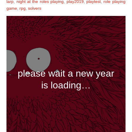
larp
,
night at the roles playing
,
play2019
,
playtest
,
role playing
game
,
rpg
,
solvers
please wait a new year
is loading…