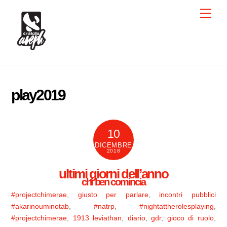
Skip
Men
to
content
play2019
10
DICEMBRE
2018
ultimi giorni dell’anno
chi ben comincia
#projectchimerae
,
giusto per parlare
,
incontri pubblici
#akarinouminotab
,
#natrp
,
#nightattherolesplaying
,
#projectchimerae
,
1913 leviathan
,
diario
,
gdr
,
gioco di ruolo
,