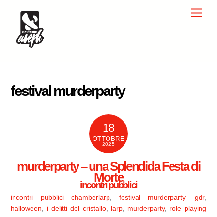
Skip
Men
to
content
festival murderparty
18
OTTOBRE
2025
murderparty – una Splendida Festa di
Morte
incontri pubblici
incontri pubblici
chamberlarp
,
festival murderparty
,
gdr
,
halloween
,
i delitti del cristallo
,
larp
,
murderparty
,
role playing