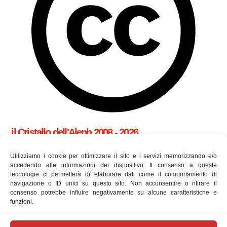
il Cristallo dell'Aleph 2008 - 2026
cookie policy (UE)
Utilizziamo i cookie per ottimizzare il sito e i servizi memorizzando e/o
accedendo alle informazioni del dispositivo. Il consenso a queste
tecnologie ci permetterà di elaborare dati come il comportamento di
Utilizziamo i cookie per essere sicuri che tu possa avere la
navigazione o ID unici su questo sito. Non acconsentire o ritirare il
consenso potrebbe influire negativamente su alcune caratteristiche e
migliore esperienza sul nostro sito. Se continui ad utilizzare
funzioni.
questo sito ne accetti l'utilizzo.
approfondisci