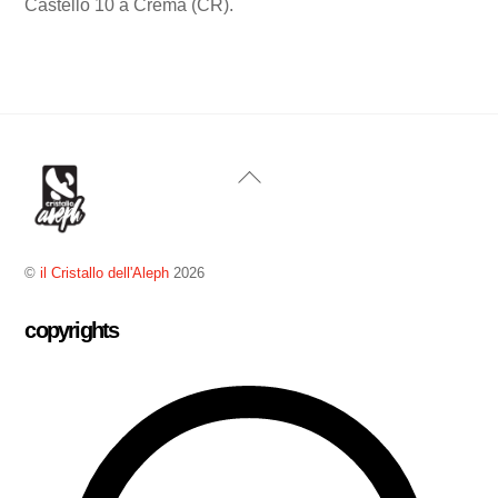
Castello 10 a Crema (CR).
Back
To
Top
©
il Cristallo dell'Aleph
2026
copyrights