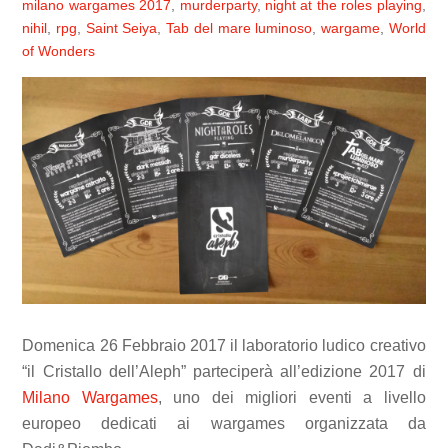
milano wargames 2017
,
murderparty
,
night at the roles playing
,
nihil
,
rpg
,
Saint Seiya
,
Tab del mare luminoso
,
wargame
,
World
of Wonders
Domenica 26 Febbraio 2017 il laboratorio ludico creativo
“il Cristallo dell’Aleph” parteciperà all’edizione 2017 di
Milano Wargames
, uno dei migliori eventi a livello
europeo dedicati ai wargames organizzata da