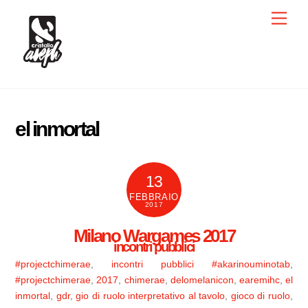
Skip
Men
to
content
el inmortal
13
FEBBRAIO
2017
Milano Wargames 2017
incontri pubblici
#projectchimerae
,
incontri pubblici
#akarinouminotab
,
#projectchimerae
,
2017
,
chimerae
,
delomelanicon
,
earemihc
,
el
inmortal
,
gdr
,
gio di ruolo interpretativo al tavolo
,
gioco di ruolo
,