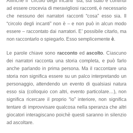
Affinchè il “circolo degli incanti” sia, sia stato e continui
ad essere crocevia di meravigliosi racconti, è necessario
che nessuno dei narratori racconti “cosa” esso sia. Il
“circolo degli incanti” non è – e non può in alcun modo
essere – raccontato dai narratori. E’ possibile citarlo, ma
non raccontarlo o spiegarlo. Esso semplicemente
è
.
Le parole chiave sono
racconto
ed
ascolto
. Ciascuno
dei narratori racconta una storia completa, e può farlo
anche parlando in prima persona. Ma il raccontare una
storia non significa essere su un palco interpretando un
personaggio, attendendo un evento di qualsiasi natura
esso sia (colloquio con altri, evento particolare…), non
significa ricercare il proprio “io” interiore, non significa
tentare di improvvisare qualcosa nella speranza che altri
giocatori interagiscano poichè questi saranno in silenzio
ad ascoltare.