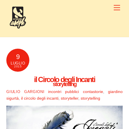
Skip
Men
to
content
9
LUGLIO
2015
il Circolo degli Incanti
storytelling
incontri pubblici
contastorie
,
giardino
GIULIO GARGIONI
sigurtà
,
il circolo degli incanti
,
storyteller
,
storytelling