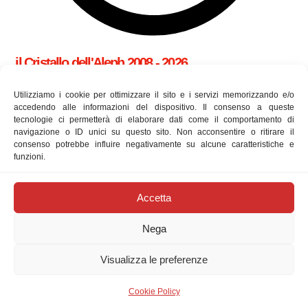
il Cristallo dell'Aleph 2008 - 2026
cookie policy (UE)
Utilizziamo i cookie per ottimizzare il sito e i servizi memorizzando e/o
accedendo alle informazioni del dispositivo. Il consenso a queste
tecnologie ci permetterà di elaborare dati come il comportamento di
Utilizziamo i cookie per essere sicuri che tu possa avere la
navigazione o ID unici su questo sito. Non acconsentire o ritirare il
consenso potrebbe influire negativamente su alcune caratteristiche e
migliore esperienza sul nostro sito. Se continui ad utilizzare
funzioni.
questo sito ne accetti l'utilizzo.
approfondisci
newsletter
Accetta
Digita la tua e-mail...
Nega
Iscriviti
Visualizza le preferenze
Telegram
Email
Instagram
Facebook
X
Feed RSS
Cookie Policy